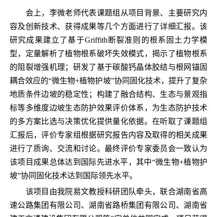
会上，李微老师代表课题组从项目背景、主要研究内
容及创新技术、获得成果等几个方面进行了详细汇报。该
研究成果建立了基于
Griffith
断裂准则的根系固土力学模
型，定量解析了植物根系破坏失效模式，揭示了植物根系
的阻裂增强机理；研发了基于碳酸钙晶体胶结与根网锚固
耦合效应的“微生物
+
植物护坡”协同固化技术，提升了复杂
地质条件边坡的稳定性；构建了融合结构、生态与景观指
标等多维度边坡生态防护效果评价体系，为生态防护技术
的多方案比选与决策优化提供量化依据。在听取了课题组
汇报后，评价专家组根据研究报告内容及取得的相关成果
进行了质询、交流和讨论。最终评价专家委员会一致认为
该项目成果总体达到国际先进水平，其中“微生物
+
植物护
坡”协同固化技术达到国际领先水平。
该项目由我院易文教授科研团队牵头，联合湖南省高
速公路集团有限公司、湖南省路桥集团有限公司、湖南省