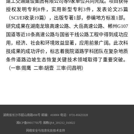
建工交通建设集团有限公司等
9
家单位共同完成。项目获得
授权发明专利
8
件，实用新型专利
3
件，发表论文
25
篇
（
SCI/EI
收录
19
篇），出版专著
1
部，参编地方标准
1
部。
研究成果在湖南龙琅高速公路、大岳高速公路、郴州
G107
国道等近
10
条高速公路与国省干线公路工程中得到成功应
用，经济、社会和环境效益显著，应用前景广阔。此次科
技成果的成功评价，标志着我院道路学科团队在复杂地质
条件道路边坡生态恢复关键技术领域取得了重要突破。
（一审/周鹰 二审/胡壹 三审/闫昌明）
湖南省长沙市韶山南路498号 邮编：410004 电话：0731-85623328
湘ICP备09017705号
湘教QS4_201212_010022
网络安全与信息化处技术支持